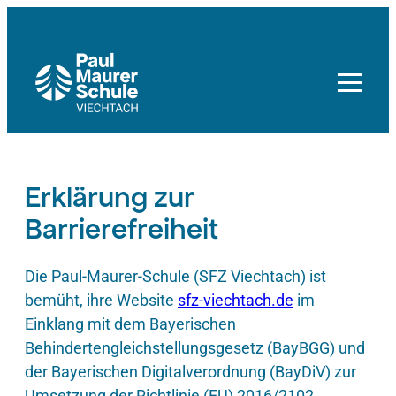
Zum
Inhalt
springen
Erklärung zur
Barrierefreiheit
Die Paul-Maurer-Schule (SFZ Viechtach) ist
bemüht, ihre Website
sfz-viechtach.de
im
Einklang mit dem Bayerischen
Behindertengleichstellungsgesetz (BayBGG) und
der Bayerischen Digitalverordnung (BayDiV) zur
Umsetzung der Richtlinie (EU) 2016/2102