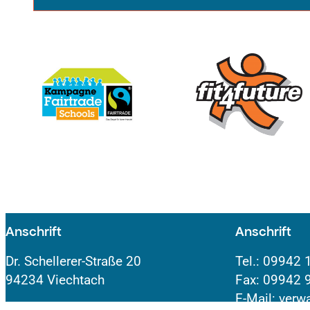
Anschrift
Anschrift
Dr. Schellerer-Straße 20
Tel.: 09942 
94234 Viechtach
Fax: 09942 
E-Mail: verw