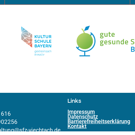
Links
Impressum
1616
Datenschutz
Barrierefreiheitserklärung
902256
Kontakt
altung@sfz-viechtach.de